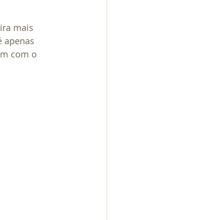
ira mais 
é apenas 
bém com o 