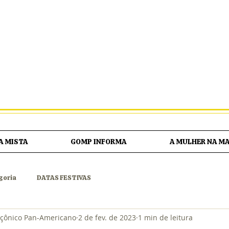
G∴ O∴ M∴ P∴
DE ORIENTE MAÇÔNICO PAN-AM
OBEDIÊNCIA MAÇÔNICA REGULAR, LEGAL E LEGÍTI
FUNDADA EM 01 DE AGOSTO DE 2009 E∴V∴ NO OR∴ DE SÃO PAULO
A MISTA
GOMP INFORMA
A MULHER NA M
goria
DATAS FESTIVAS
çônico Pan-Americano
2 de fev. de 2023
1 min de leitura