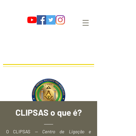
G∴ O∴ M∴ P∴
GRANDE ORIENTE MAÇÔNICO PAN-
AMERICANO
OBEDIÊNCIA MAÇÔNICA REGULAR, LEGAL E LEGÍTIMA
FUNDADA EM 01 DE AGOSTO DE 2009 E∴V∴ NO OR∴ DE SÃO PAULO
CLIPSAS o que é?
O CLIPSAS —
Centro de Ligação e