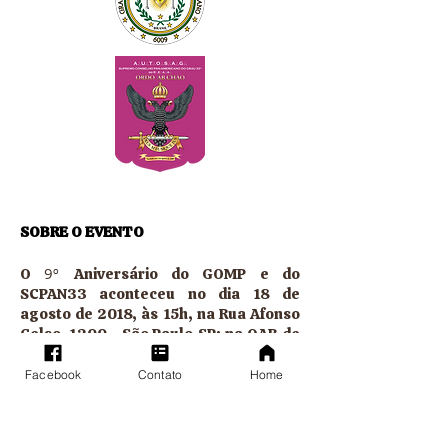
SOBRE O EVENTO
9º
O
Aniversário do GOMP e do
SCPAN33 aconteceu no dia 18 de
agosto de 2018, às 15h, na Rua Afonso
Celso, 1200 - São Paulo-SP; na OAB de
São Paulo (Casa do Advogado).
Facebook
Contato
Home
Nesta ocasião foi realizada uma
Sessão Comemorativa pela passagem
9º Aniversário do GOMP e do
do