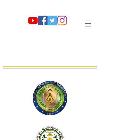
G∴ O∴ M∴ P∴
GRANDE ORIENTE MAÇÔNICO PAN-
AMERICANO
OBEDIÊNCIA MAÇÔNICA REGULAR, LEGAL E LEGÍTIMA
FUNDADA EM 01 DE AGOSTO DE 2009 E∴V∴ NO OR∴ DE SÃO PAULO