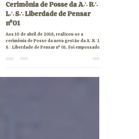
Comunicação G∴O∴M∴P∴
10 de abr. de 2018
Cerimônia de Posse da A∴ R∴
L∴ S∴ Liberdade de Pensar
nº01
Aos 10 de abril de 2018, realizou-se a
cerimônia de Posse da nova gestão da A∴R∴L∴
S∴ Liberdade de Pensar nº 01. Foi empossado
como V∴...