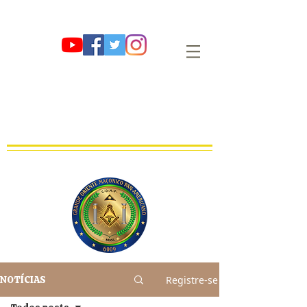
G∴ O∴ M∴ P∴
GRANDE ORIENTE MAÇÔNICO PAN-
AMERICANO
OBEDIÊNCIA MAÇÔNICA REGULAR, LEGAL E LEGÍTIMA
FUNDADA EM 01 DE AGOSTO DE 2009 E∴V∴ NO OR∴ DE SÃO PAULO
Registre-se
NOTÍCIAS