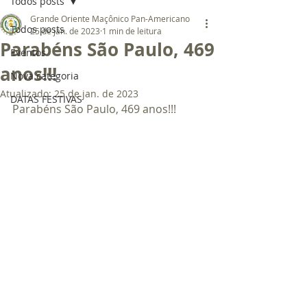
Todos posts
Grande Oriente Maçônico Pan-Americano
Todos posts
25 de jan. de 2023
1 min de leitura
Parabéns São Paulo, 469
Eventos
anos!!!
Nova categoria
Atualizado:
25 de jan. de 2023
DATAS FESTIVAS
Parabéns São Paulo, 469 anos!!!