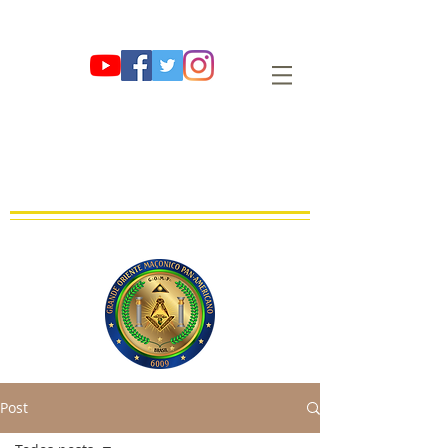
G∴ O∴ M∴ P∴
GRANDE ORIENTE MAÇÔNICO PAN-
AMERICANO
OBEDIÊNCIA MAÇÔNICA REGULAR, LEGAL E LEGÍTIMA
FUNDADA EM 01 DE AGOSTO DE 2009 E∴V∴ NO OR∴ DE SÃO PAULO
Post