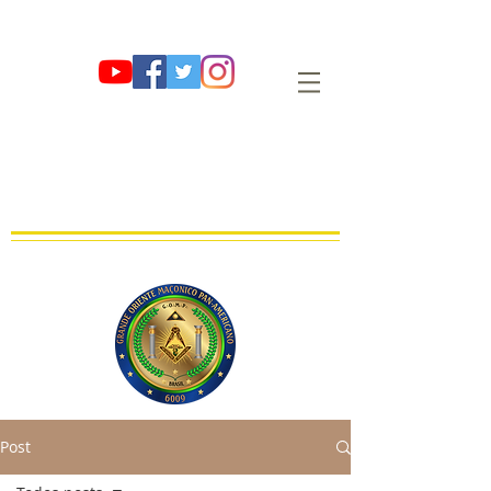
G∴ O∴ M∴ P∴
GRANDE ORIENTE MAÇÔNICO PAN-
AMERICANO
OBEDIÊNCIA MAÇÔNICA REGULAR, LEGAL E LEGÍTIMA
FUNDADA EM 01 DE AGOSTO DE 2009 E∴V∴ NO OR∴ DE SÃO PAULO
Post