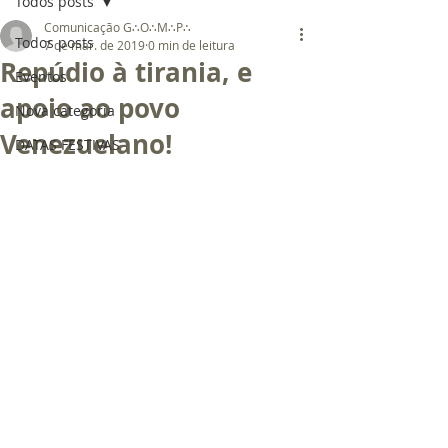
Todos posts
Comunicação G∴O∴M∴P∴
Todos posts
7 de mar. de 2019
0 min de leitura
Repúdio à tirania, e
Eventos
apoio ao povo
Nova categoria
Venezuelano!
DATAS FESTIVAS