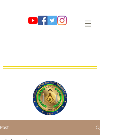
G∴ O∴ M∴ P∴
GRANDE ORIENTE MAÇÔNICO PAN-
AMERICANO
OBEDIÊNCIA MAÇÔNICA REGULAR, LEGAL E LEGÍTIMA
FUNDADA EM 01 DE AGOSTO DE 2009 E∴V∴ NO OR∴ DE SÃO PAULO
Post