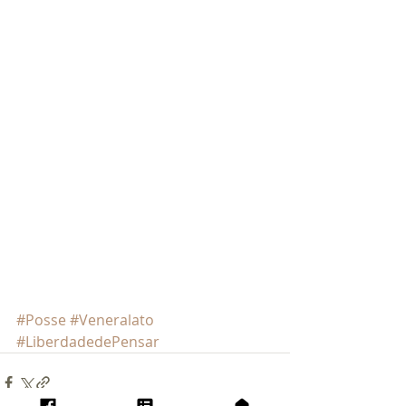
#Posse
#Veneralato
#LiberdadedePensar