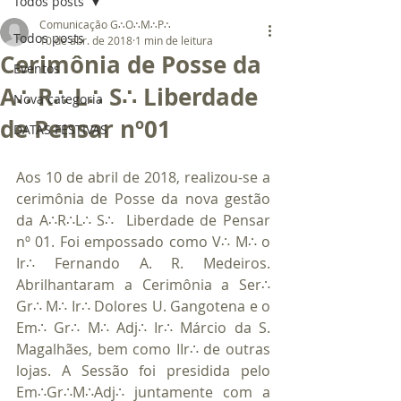
Todos posts
Comunicação G∴O∴M∴P∴
Todos posts
10 de abr. de 2018
1 min de leitura
Cerimônia de Posse da
Eventos
A∴ R∴ L∴ S∴ Liberdade
Nova categoria
de Pensar nº01
DATAS FESTIVAS
Aos 10 de abril de 2018, realizou-se a 
cerimônia de Posse da nova gestão 
da A∴R∴L∴ S∴  Liberdade de Pensar 
nº 01. Foi empossado como V∴ M∴ o 
Ir∴ Fernando A. R. Medeiros. 
Abrilhantaram a Cerimônia a Ser∴ 
Gr∴ M∴ Ir∴ Dolores U. Gangotena e o 
Em∴ Gr∴ M∴ Adj∴ Ir∴ Márcio da S. 
Magalhães, bem como IIr∴ de outras 
lojas. A Sessão foi presidida pelo 
Em∴Gr∴M∴Adj∴ juntamente com a 