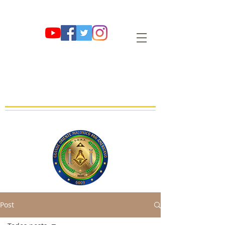
G∴ O∴ M∴ P∴
GRANDE ORIENTE MAÇÔNICO PAN-
AMERICANO
OBEDIÊNCIA MAÇÔNICA REGULAR, LEGAL E LEGÍTIMA
FUNDADA EM 01 DE AGOSTO DE 2009 E∴V∴ NO OR∴ DE SÃO PAULO
Post