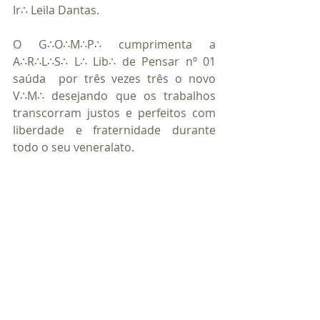
Ir∴ Leila Dantas.
O G∴O∴M∴P∴ cumprimenta a 
A∴R∴L∴S∴ L∴ Lib∴ de Pensar nº 01 
saúda  por três vezes três o novo 
V∴M∴ desejando que os trabalhos 
transcorram justos e perfeitos com 
liberdade e fraternidade durante 
todo o seu veneralato.