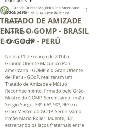
Todos posts
Grande Oriente Maçônico Pan-Americano
Todos posts
11 de mar. de 2014
1 min de leitura
TRATADO DE AMIZADE
Eventos
ENTRE O GOMP - BRASIL
Nova categoria
E O GOdP - PERÚ
DATAS FESTIVAS
No dia 11 de março de 2014 o 
Grande Oriente Maçônico Pan-
americano - GOMP e o Gran Oriente 
del Perú - GOdP, realizaram um 
Tratado de Amizade e Mútuo 
Reconhecimento, firmado pelo Grão-
Mestre do GOMP, Sereníssimo Irmão 
Sergio Sargo, 33º, 66º, 90º, 96º e o 
Grão-Mestre do GOdP, Sereníssimo 
Irmão Mario Rolleri Muente, 33º, 
estreitando os laços fraternais entre 