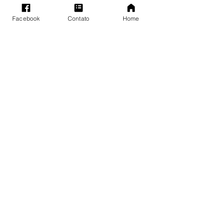
Facebook
Contato
Home
Posts recentes
Ver tudo