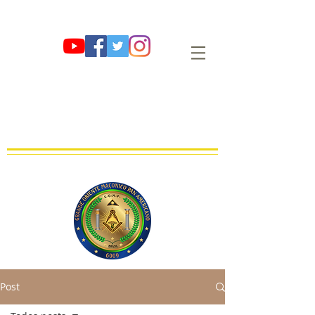
G∴ O∴ M∴ P∴
GRANDE ORIENTE MAÇÔNICO PAN-
AMERICANO
OBEDIÊNCIA MAÇÔNICA REGULAR, LEGAL E LEGÍTIMA
FUNDADA EM 01 DE AGOSTO DE 2009 E∴V∴ NO OR∴ DE SÃO PAULO
Post